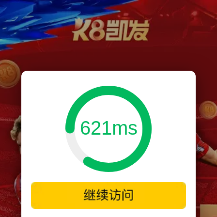
621ms